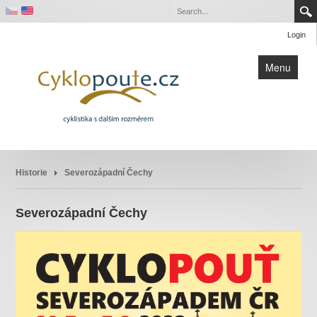
Login
Menu
Slovensko 2026
Historie
Severozápadní Čechy
Pouť na blahořečení Buly a Drboly
Severozápadní Čechy
Řím 2025
Historie
Kontakt