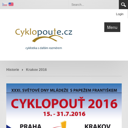
Login
Menu
Slovensko 2026
Historie
Krakov 2016
Pouť na blahořečení Buly a Drboly
Řím 2025
Historie
Kontakt