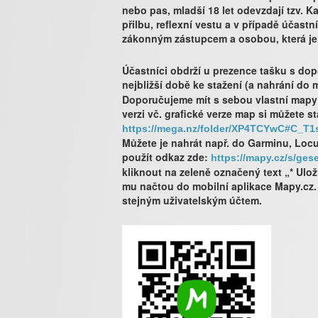
nebo pas, mladší 18 let odevzdají tzv. K
přilbu, reflexní vestu a v případě účast
zákonným zástupcem a osobou, která je
Účastníci obdrží u prezence tašku s dop
nejbližší době ke stažení (a nahrání do
Doporučujeme mít s sebou vlastní mapy 
verzi vč. grafické verze map si můžete s
https://mega.nz/folder/XP4TCYwC#C_T
Můžete je nahrát např. do Garminu, Locu
použít odkaz zde:
https://mapy.cz/s/ges
kliknout na zeleně označený text „* Ulož
mu načtou do mobilní aplikace Mapy.cz.
stejným uživatelským účtem.