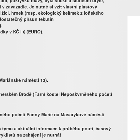
ní, pokrývku hlavy, cyklistické a sluneční brýle,
i v zavazadle. Je nutné si vzít vlastní plastový
u lžíci, hrnek (resp. ekologický kelímek z loňského
dostatečný přísun tekutin
).
edky v KČ i € (EURO).
 Mariánské náměstí 13).
Uherském Brodě (Farní kostel Neposkvrněného početí
ěného početí Panny Marie na Masarykově náměstí.
o týmu a aktuální informace k průběhu pouti, časový
yklistů na zahájení je nutná!