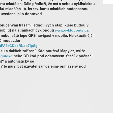
artu mladších. Dále předloží, že má s sebou cyklistickou
níků mladších 18. let tzv. kartu mladších podepsanou
 uvedena jako doprovod.
oručenými trasami jednotlivých etap, které budou v
 mobilů) na stránkách cyklopoutí
.
www.cyklopoute.cz
nebo ještě lépe GPS navigaci v mobilu. Nejaktuálnější
táhnout zde:
.
1sPA9zCDqzRNab7IpSg
su a dalších zařízení. Kdo používá Mapy.cz, může
nebo QR kód pod odstavcem. Stačí v počítači
eguloko
it“ a automaticky se
 V té musí být uživatel samozřejmě přihlášený pod