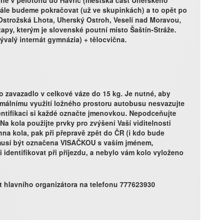
čně v pelotonu do Havřic (městská část Uherského
Dále budeme pokračovat (už ve skupinkách) a to opět po
Ostrožská Lhota, Uherský Ostroh, Veselí nad Moravou,
etapy, kterým je slovenské poutní místo Šaštín-Stráže.
valý internát gymnázia) + tělocvična.
o zavazadlo v celkové váze do 15 kg. Je nutné, aby
imálnímu využití ložného prostoru autobusu nesvazujte
entifikaci si každé označte jmenovkou. Nepodceňujte
a kola použijte prvky pro zvýšení Vaší viditelnosti
chna kola, pak při přepravě zpět do ČR (i kdo bude
musí být označena VISAČKOU s vaším jménem,
 identifikovat při příjezdu, a nebylo vám kolo vyloženo
t hlavního organizátora na telefonu 777623930