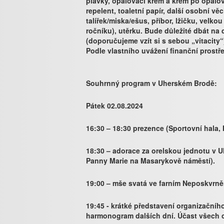
plavky, opalovací krém a krém po opalová
repelent, toaletní papír, další osobní věc
talířek/miska/ešus, příbor, lžičku, velko
ročníku), utěrku. Bude důležité dbát na 
(doporučujeme vzít si s sebou „vitacity“
Podle vlastního uvážení finanční prostř
Souhrnný program v Uherském Brodě:
Pátek 02.08.2024
16:30 – 18:30 prezence (Sportovní hala,
18:30 – adorace za orelskou jednotu v 
Panny Marie na Masarykově náměstí).
19:00 – mše svatá ve farním Neposkvrn
19:45 - krátké představení organizačníh
harmonogram dalších dní. Účast všech c