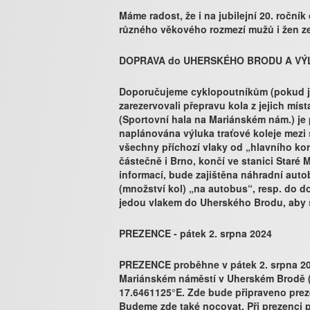
Máme radost, že i na jubilejní 20. roční
různého věkového rozmezí mužů i žen z
DOPRAVA do UHERSKÉHO BRODU A VÝ
Doporučujeme cyklopoutníkům (pokud je
zarezervovali přepravu kola z jejich mís
(Sportovní hala na Mariánském nám.) je p
naplánována výluka traťové koleje mezi 
všechny příchozí vlaky od „hlavního kori
částečně i Brno, končí ve stanici Staré
informací, bude zajištěna náhradní aut
(množství kol) „na autobus“, resp. do d
jedou vlakem do Uherského Brodu, aby si
PREZENCE - pátek 2. srpna 2024
PREZENCE proběhne v pátek 2. srpna 202
Mariánském náměstí v Uherském Brodě (
17.6461125°E. Zde bude připraveno prez
Budeme zde také nocovat. Při prezenci 