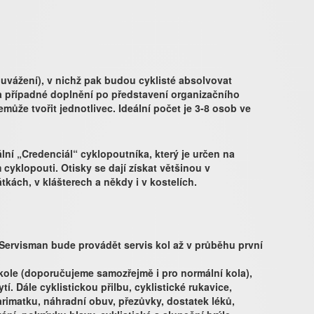
uvážení), v nichž pak budou cyklisté absolvovat
 a případné doplnění po představení organizačního
může tvořit jednotlivec. Ideální počet je 3-8 osob ve
lní „Credenciál“ cyklopoutníka, který je určen na
 cyklopouti. Otisky se dají získat většinou v
kách, v klášterech a někdy i v kostelích.
ervisman bude provádět servis kol až v průběhu první
kole (doporučujeme samozřejmě i pro normální kola),
í. Dále cyklistickou přilbu, cyklistické rukavice,
arimatku, náhradní obuv, přezůvky, dostatek léků,