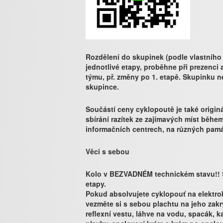
Rozdělení do skupinek (podle vlastního 
jednotlivé etapy, proběhne při prezenci
týmu, př. změny po 1. etapě. Skupinku ne
skupince.
Součástí ceny cyklopoutě je také originá
sbírání razítek ze zajímavých míst během
informačních centrech, na různých památ
Věci s sebou
Kolo v BEZVADNÉM technickém stavu!! S
etapy.
Pokud absolvujete cyklopouť na elektro
vezměte si s sebou plachtu na jeho zakryt
reflexní vestu, láhve na vodu, spacák, k