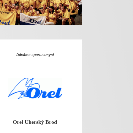
Dáváme sportu smysl
O
rel Uh
erský Brod