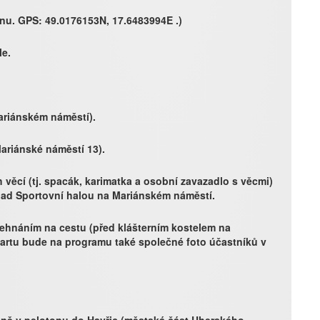
onu. GPS: 49.0176153N, 17.6483994E .)
le.
Mariánském náměstí).
Mariánské náměstí 13).
 věcí (tj. spacák, karimatka a osobní zavazadlo s věcmi)
d Sportovní halou na Mariánském náměstí.
ožehnáním na cestu (před klášterním kostelem na
tartu bude na programu také společné foto účastníků v