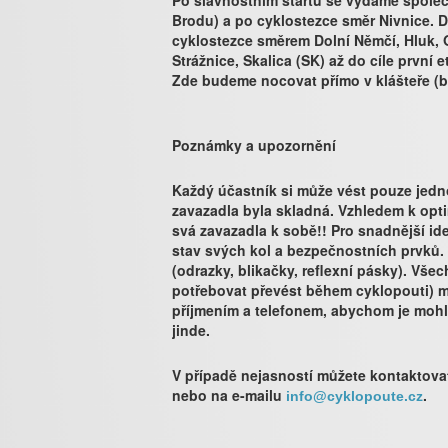
Po slavnostním startu se vydáme spole
Brodu) a po cyklostezce směr Nivnice. 
cyklostezce směrem Dolní Němčí, Hluk, 
Strážnice, Skalica (SK) až do cíle první 
Zde budeme nocovat přímo v klášteře (bý
Poznámky a upozornění
Každý účastník si může vést pouze jedn
zavazadla byla skladná. Vzhledem k opt
svá zavazadla k sobě!! Pro snadnější id
stav svých kol a bezpečnostních prvků. N
(odrazky, blikačky, reflexní pásky). Vše
potřebovat převést během cyklopouti) 
příjmením a telefonem, abychom je mohli
jinde.
V případě nejasností můžete kontaktova
nebo na e-mailu
.
info@cyklopoute.cz