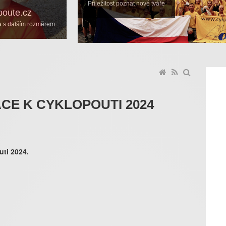
Příležitost poznat nové tváře
poute.cz
ka s dalším rozměrem
E K CYKLOPOUTI 2024
ti 2024.