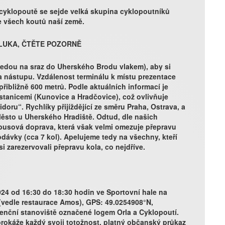
k cyklopoutě se sejde velká skupina cyklopoutníků
e všech koutů naší země.
LUKA, ČTĚTE POZORNĚ
dou na sraz do Uherského Brodu vlakem), aby si
ta nástupu. Vzdálenost terminálu k místu prezentace
řibližně 600 metrů. Podle aktuálních informací je
stanicemi (Kunovice a Hradčovice), což ovlivňuje
doru“. Rychlíky přijíždějící ze směru Praha, Ostrava, a
 Město u Uherského Hradiště. Odtud, dle našich
obusová doprava, která však velmi omezuje přepravu
odávky (cca 7 kol). Apelujeme tedy na všechny, kteří
 zarezervovali přepravu kola, co nejdříve.
4 od 16:30 do 18:30 hodin ve Sportovní hale na
vedle restaurace Amos), GPS: 49.0254908°N,
enční stanoviště označené logem Orla a Cyklopoutí.
prokáže každý svoji totožnost, platný občanský průkaz